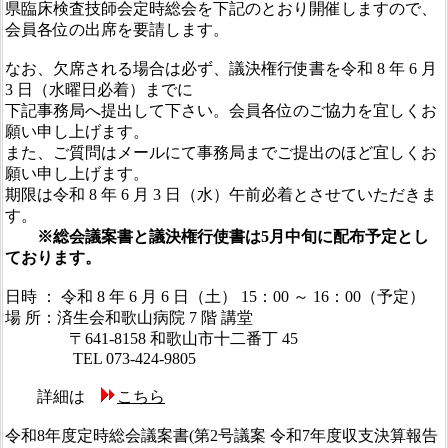
県臨床検査技師会定時総会を下記のとおり開催しますので、
会員各位の出席を要請します。
なお、欠席される場合は必ず、議決権行使書を令和 8 年 6 月
3 日（水曜日必着）までに
下記事務局へ提出して下さい。会員各位のご協力を宜しくお
願い申し上げます。
また、ご質問はメールにて事務局までご提出のほど宜しくお
願い申し上げます。
期限は令和 8 年 6 月 3 日（水）午前必着とさせていただきま
す。
※総会議案書と議決権行使書は5月中旬に配布予定とし
ております。
日時 ： 令和 8 年 6 月 6 日（土） 15：00 ～ 16：00（予定）
場 所：済生会和歌山病院 7 階 講堂
〒641-8158 和歌山市十二番丁 45
TEL 073-424-9805
詳細は
こちら
令和8年度定時総会議案書(第2号議案 令和7年度収支決算報告