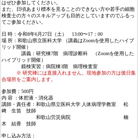
はぜひ参加してください。
また、日頃あまり標本を見ることのできない方や若手の細胞
検査士の方々のスキルアップも目的としていますのでふるっ
てご参加ください。
日 時：令和8年6月27日（土） 13:00〜17：00
場 所：和歌山県立医科大学 （講義はZoomを使用したハイブ
リッド開催）
講義：研究棟7階 病理診断科 （Zoomを使用した
ハイブリッド開催）
鏡検実習：病院棟3階 病理検査室
※ 研究棟には直接入れません。現地参加の方は後日集
合場所をご案内します。
参加費：500円
内 容 ：体腔液・消化器
講師・責任者：和歌山県立医科大学 人体病理学教室 松
﨑 生笛 技師
和歌山労災病院 楠
木 結香 技師
申し込み方法：