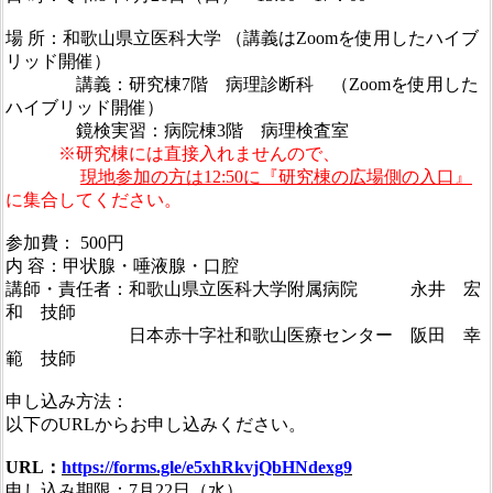
場 所：和歌山県立医科大学 （講義はZoomを使用したハイブ
リッド開催）
講義：研究棟7階 病理診断科 （Zoomを使用した
ハイブリッド開催）
鏡検実習：病院棟3階 病理検査室
※研究棟には直接入れませんので、
現地参加の方は12:50に『研究棟の広場側の入口』
に集合してください。
参加費： 500円
内 容：甲状腺・唾液腺・口腔
講師・責任者：和歌山県立医科大学附属病院 永井 宏
和 技師
日本赤十字社和歌山医療センター 阪田 幸
範 技師
申し込み方法：
以下のURLからお申し込みください。
URL：
https://forms.gle/e5xhRkvjQbHNdexg9
申し込み期限：7月22日（水）