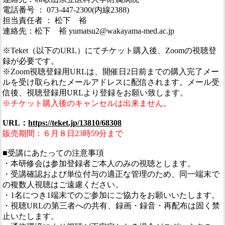
電話番号 ： 073-447-2300(内線2388)
担当責任者 ： 松下 裕
連絡先：松下 裕 yumatsu2@wakayama-med.ac.jp
※Teket（以下のURL）にてチケット購入後、Zoomの視聴登
録が必要です。
※Zoom視聴登録用URLは、開催日2日前までの購入完了メー
ルを受け取られたメールアドレスに配信されます。メール受
信後、視聴登録用URLより登録をお願い致します。
※チケット購入後のキャンセルは出来ません。
URL：
https://teket.jp/13810/68308
販売期間：６月８日23時59分まで
■受講にあたっての注意事項
・本研修会は参加登録者ご本人のみの視聴とします。
・受講確認および単位付与の適正な管理のため、同一端末で
の複数人視聴はご遠慮ください。
・1名につき1端末でのご参加にご協力をお願いいたします。
・視聴URLの第三者への共有、録画・録音・再配布は固く禁
止いたします。