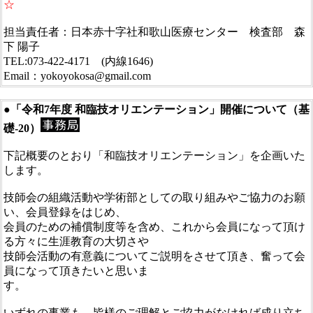
☆
担当責任者：日本赤十字社和歌山医療センター 検査部 森
下 陽子
TEL:073-422-4171 (内線1646)
Email：yokoyokosa@gmail.com
●「令和7年度 和臨技オリエンテーション」開催について（基
礎-20）
下記概要のとおり「和臨技オリエンテーション」を企画いた
します。
技師会の組織活動や学術部としての取り組みやご協力のお願
い、会員登録をはじめ、
会員のための補償制度等を含め、これから会員になって頂け
る方々に生涯教育の大切さや
技師会活動の有意義についてご説明をさせて頂き、奮って会
員になって頂きたいと思いま
す。
いずれの事業も、皆様のご理解とご協力がなければ成り立ち