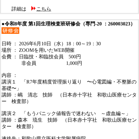
詳細は
こちら
●令和8年度 第1回生理検査班研修会（専門-20 ：260003023）
日時 ： 2026年6月10日（水）18：00～19：30
場所 ： ZOOMを用いたWEB開催
会費 ： 日臨技・和臨技会員 500円
非会員 1,000円
内容 ：
講演１ 「R7年度精度管理振り返り 〜心電図編・不整脈の
基礎〜」
講師 ：嶋 清志 技師 （日本赤十字社 和歌山医療センタ
ー 検査部）
講演２ 「もうパニック値報告で迷わない ～虚血編～」
講師 ：森本 琉生 技師 （日本赤十字社 和歌山医療セン
ター 検査部）
連絡先：和歌山県立医科大学附属病院