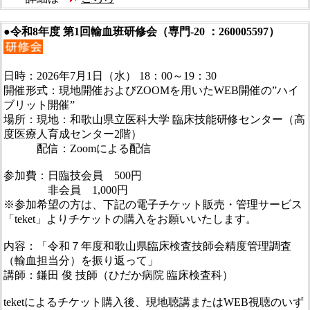
●令和8年度 第1回輸血班研修会（専門-20 ：260005597）
日時：2026年7月1日（水） 18：00～19：30
開催形式：現地開催およびZOOMを用いたWEB開催の”ハイ
ブリット開催”
場所：現地：和歌山県立医科大学 臨床技能研修センター（高
度医療人育成センター2階）
配信：Zoomによる配信
参加費：日臨技会員 500円
非会員 1,000円
※参加希望の方は、下記の電子チケット販売・管理サービス
「teket」よりチケットの購入をお願いいたします。
内容：「令和７年度和歌山県臨床検査技師会精度管理調査
（輸血担当分）を振り返って」
講師：鎌田 俊 技師（ひだか病院 臨床検査科）
teketによるチケット購入後、現地聴講またはWEB視聴のいず