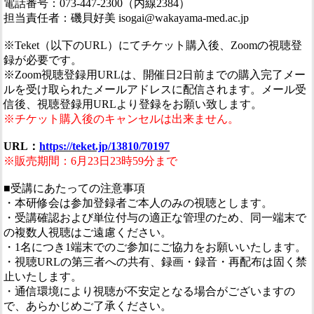
電話番号：073-447-2300（内線2384）
担当責任者：磯貝好美 isogai@wakayama-med.ac.jp
※Teket（以下のURL）にてチケット購入後、Zoomの視聴登
録が必要です。
※Zoom視聴登録用URLは、開催日2日前までの購入完了メー
ルを受け取られたメールアドレスに配信されます。メール受
信後、視聴登録用URLより登録をお願い致します。
※チケット購入後のキャンセルは出来ません。
URL：
https://teket.jp/13810/70197
※販売期間：6月23日23時59分まで
■受講にあたっての注意事項
・本研修会は参加登録者ご本人のみの視聴とします。
・受講確認および単位付与の適正な管理のため、同一端末で
の複数人視聴はご遠慮ください。
・1名につき1端末でのご参加にご協力をお願いいたします。
・視聴URLの第三者への共有、録画・録音・再配布は固く禁
止いたします。
・通信環境により視聴が不安定となる場合がございますの
で、あらかじめご了承ください。