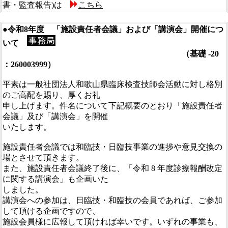
書・監査報告)は
こちら
●令和8年度 「施設責任者会議」および「講演会」開催につ
いて
（基礎 -20
：260003999）
平素は一般社団法人和歌山県臨床検査技師会活動に対し格別
のご高配を賜り、厚くお礼
申し上げます。件名について下記概要のとおり「施設責任者
会議」及び「講演会」を開催
いたします。
施設責任者会議では和臨技・日臨技事業の進捗や意見交換の
場とさせて頂きます。
また、施設責任者会議終了後に、「令和 8 年度診療報酬改定
に関する講演会」も企画いた
しました。
講演会への参加は、日臨技・和臨技の会員であれば、ご参加
して頂ける企画ですので、
施設会員様に広報して頂ければ幸いです。いずれの事業も、