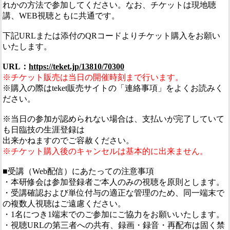
れかの方法で参加してください。なお、チケットは現地聴
講、WEB視聴ともに共通です。
下記URLまたは添付のQRコードよりチケット購入をお願い
いたします。
URL：
https://teket.jp/13810/70300
※チケット販売は当日の開催時刻まで行います。
※購入の際はteket販売サイトの「連絡事項」をよくお読みく
ださい。
※当日の参加が認められない場合は、支払いが完了していて
も日臨技の生涯登録は
出来かねますのでご容赦ください。
※チケット購入後のキャンセルは基本的に出来ません。
■受講（Web配信）にあたっての注意事項
・本研修会は参加登録者ご本人のみの視聴を原則とします。
・受講確認および単位付与の適正な管理のため、同一端末で
の複数人視聴はご遠慮ください。
・1名につき1端末でのご参加にご協力をお願いいたします。
・視聴URLの第三者への共有、録画・録音・再配布は固く禁