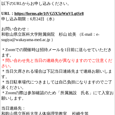
以下のURLからお申し込みください。
URL：
https://forms.gle/1tVG5X5zWnVLgtSr8
申し込み期限：6月24日（水）
お問い合わせ：
和歌山県立医科大学附属病院 杉山 絵美 （E-mail：e-
sugiya@wakayama-med.ac.jp ）
＊Zoomでの開催時は招待メールを1日前に送らせていただき
ます。
＊問い合わせ先と当日の連絡先が異なりますのでご注意くだ
さい。
＊当日欠席される場合は下記当日連絡先まで連絡お願いしま
す。
＊当日駐車場代につきましては自己負担になりますのでご了
承ください。
＊Zoomの際は参加確認のため「所属施設 氏名」にて入室お
願いします。
当日連絡先：
和歌山県立医科大学人体病理学教室 松崎生笛