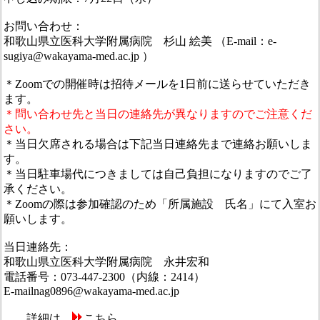
お問い合わせ：
和歌山県立医科大学附属病院 杉山 絵美 （E-mail：e-
sugiya@wakayama-med.ac.jp ）
＊Zoomでの開催時は招待メールを1日前に送らせていただき
ます。
＊問い合わせ先と当日の連絡先が異なりますのでご注意くだ
さい。
＊当日欠席される場合は下記当日連絡先まで連絡お願いしま
す。
＊当日駐車場代につきましては自己負担になりますのでご了
承ください。
＊Zoomの際は参加確認のため「所属施設 氏名」にて入室お
願いします。
当日連絡先：
和歌山県立医科大学附属病院 永井宏和
電話番号：073-447-2300（内線：2414）
E-mailnag0896@wakayama-med.ac.jp
詳細は
こちら