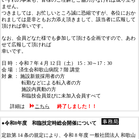
ません。
つきましては、お忙しいところ誠に恐縮ですが、各位におか
れましては是非ともお力添え頂きまして、該当者に広報して
頂ければ幸いです。
なお、会員どなた様でも参加して頂ける企画ですので、あわ
せて広報して頂ければ
幸いです。
日 時 ：令和 7 年 4 月 12 日（土） 15：30～17：30
会 場 ：済生会和歌山病院 7 階 講堂
対 象 ： 施設新規採用者の方
転勤などによる転入者の方
施設内異動の方
和臨技会員並びに未加入会員すべて
詳細は
こちら
終了しました！！
●令和8年度 和臨技定時総会開催について
定款第 14 条の規定により、令和 8 年度 一般社団法人 和歌山