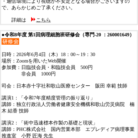
・通信環境により視聴が不安定となる場合がございますの
で、あらかじめご了承ください。
詳細は
こちら
●令和8年度 第1回病理細胞班研修会（専門-20 ：260001649）
日時：2026年6月4日（木）18：00～19：30
場所：Zoomを用いたWeb開催
参加費：日臨技会員・和臨技会員 500円
非会員 1000円
司会：日本赤十字社和歌山医療センター 阪田 幸範 技師
講演1：「令和7年度精度管理の振り返り」
講師：独立行政法人労働者健康安全機構和歌山労災病院 楠
木 結香 技師
講演2：「術中迅速標本作製の基礎と現状」
講師：PHC株式会社 国内営業本部 エプレディア病理事業
推進室 小野 匠海 先生