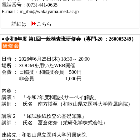
電話番号：(073) 441-0635
E-mail：m_ibu@wakayama-med.ac.jp
詳細は
こちら
●令和8年度 第1回一般検査班研修会（専門-20 ：260005249）
日時 ： 2026年6月25日(木) 18:30～ 20:00
場所 ： ZOOMを用いたWEB開催
会費 ： 日臨技・和臨技会員 500円
非会員 1,000円
内容 ：
講演１ 「令和7年度和臨技サーベイ解説」
講師 ： 氏名 南方博至（和歌山県立医科大学附属病院）
講演２ 「尿試験紙検査の基礎知識」
講師 ： 氏名 冨倉佑奈（栄研化学株式会社）
連絡先：和歌山県立医科大学附属病院